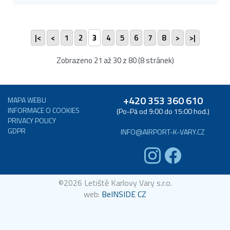
|<
<
1
2
3
4
5
6
7
8
>
>|
Zobrazeno 21 až 30 z 80 (8 stránek)
+420 353 360 610
MAPA WEBU
INFORMACE O COOKIES
(Po-Pá od 9:00 do 15:00 hod.)
PRIVACY POLICY
GDPR
INFO@AIRPORT-K-VARY.CZ
©2026 Letiště Karlovy Vary s.r.o.
web:
BeINSIDE CZ