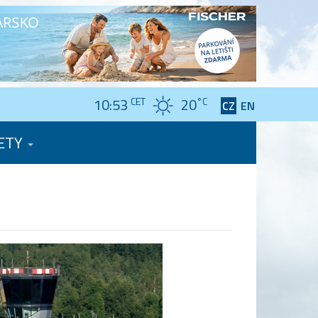
10:53
CET
20
°C
CZ
EN
ETY