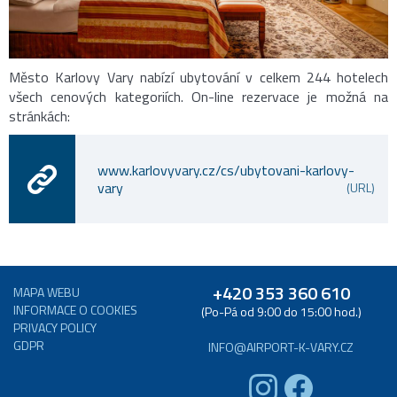
Město Karlovy Vary nabízí ubytování v celkem 244 hotelech
všech cenových kategoriích. On-line rezervace je možná na
stránkách:
www.karlovyvary.cz/cs/ubytovani-karlovy-
vary
(URL)
+420 353 360 610
MAPA WEBU
INFORMACE O COOKIES
(Po-Pá od 9:00 do 15:00 hod.)
PRIVACY POLICY
GDPR
INFO@AIRPORT-K-VARY.CZ